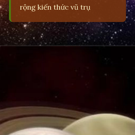
rộng kiến thức vũ trụ
Đang mở
https://erci.edu.vn/cau-do-ve-hanh-tinh