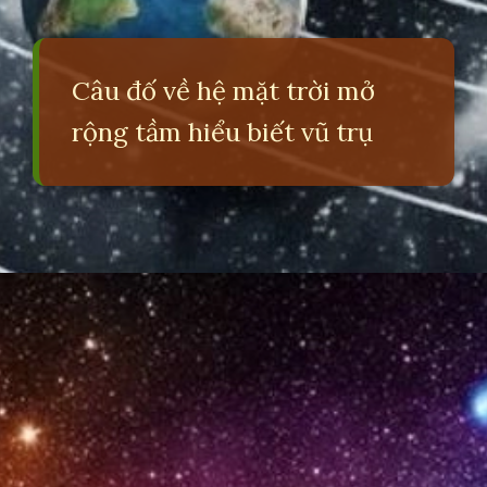
Câu đố về hệ mặt trời mở
rộng tầm hiểu biết vũ trụ
Đang mở
https://erci.edu.vn/cau-do-ve-hanh-tinh