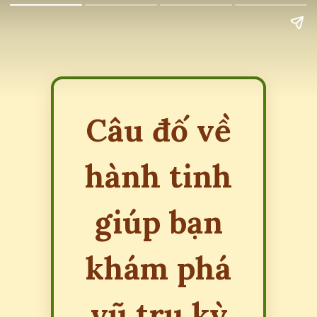
Câu đố về
hành tinh
giúp bạn
khám phá
vũ trụ kỳ