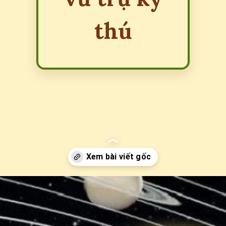
thú
Đang mở
https://erci.edu.vn/cau-do-ve-hanh-tinh