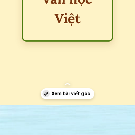
Việt
Đang mở
https://erci.edu.vn/cau-do-ve-dong-song