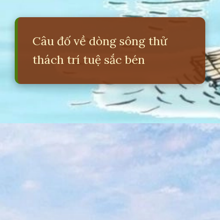
Câu đố về dòng sông thử
thách trí tuệ sắc bén
Đang mở
https://erci.edu.vn/cau-do-ve-dong-song