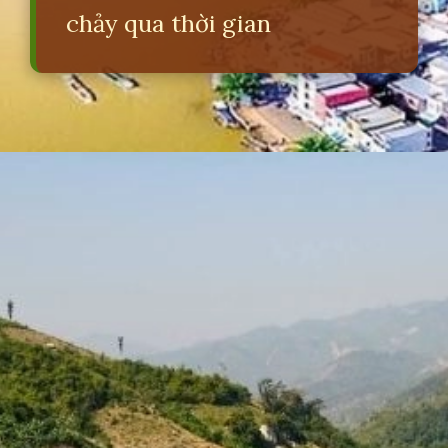
chảy qua thời gian
Đang mở
https://erci.edu.vn/cau-do-ve-dong-song