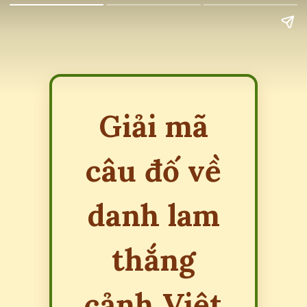
Giải mã
câu đố về
danh lam
thắng
cảnh Việt