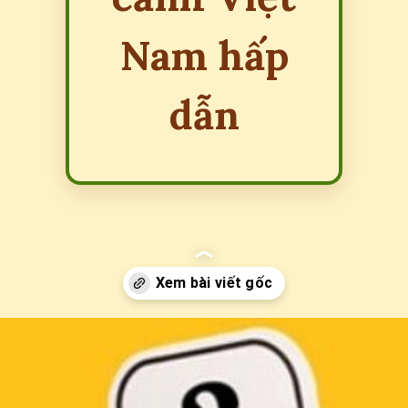
Nam hấp
dẫn
Đang mở
https://erci.edu.vn/cau-do-ve-danh-lam-thang-canh-viet-nam