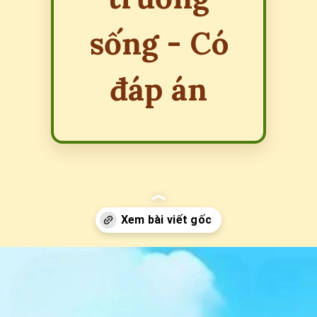
sống - Có
đáp án
Đang mở
https://erci.edu.vn/cau-do-ve-con-vat