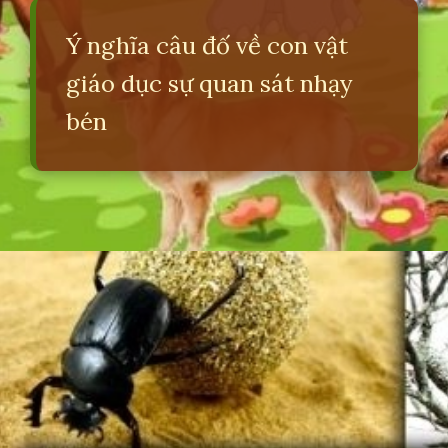
Ý nghĩa câu đố về con vật
giáo dục sự quan sát nhạy
bén
Đang mở
https://erci.edu.vn/cau-do-ve-con-vat