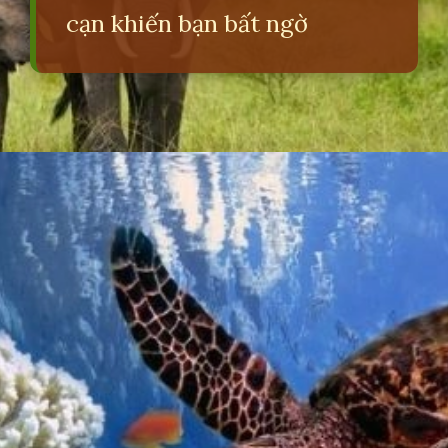
cạn khiến bạn bất ngờ
Đang mở
https://erci.edu.vn/cau-do-ve-con-vat