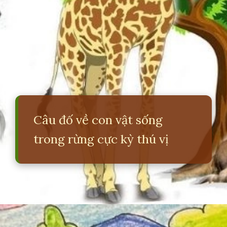
Câu đố về con vật sống
trong rừng cực kỳ thú vị
Đang mở
https://erci.edu.vn/cau-do-ve-con-vat