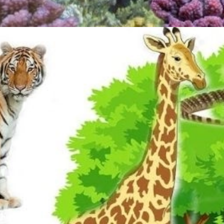
Đang mở
https://erci.edu.vn/cau-do-ve-con-vat