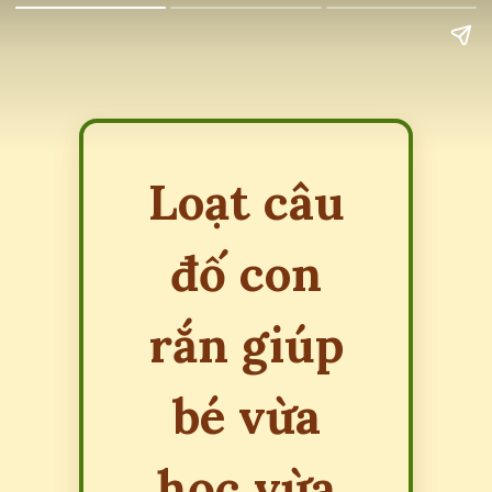
Loạt câu
đố con
rắn giúp
bé vừa
học vừa