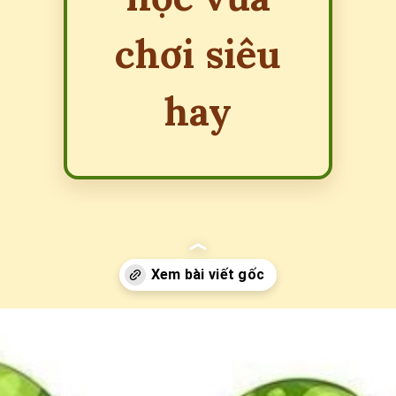
chơi siêu
hay
Đang mở
https://erci.edu.vn/cau-do-ve-con-ran