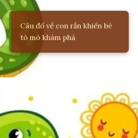
Câu đố về con rắn khiến bé
tò mò khám phá
Đang mở
https://erci.edu.vn/cau-do-ve-con-ran