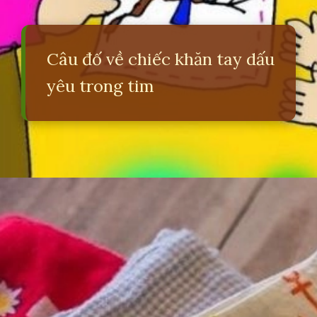
Câu đố về chiếc khăn tay dấu
yêu trong tim
Đang mở
https://erci.edu.vn/cau-do-ve-chiec-khan-tay