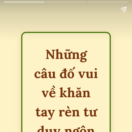
Những
câu đố vui
về khăn
tay rèn tư
duy ngôn