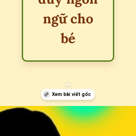
ngữ cho
bé
Đang mở
https://erci.edu.vn/cau-do-ve-chiec-khan-tay