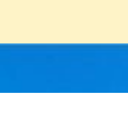
Đang mở
https://erci.edu.vn/cau-do-ve-cay-dua