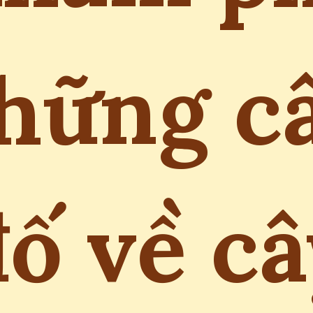
hững c
đố về câ