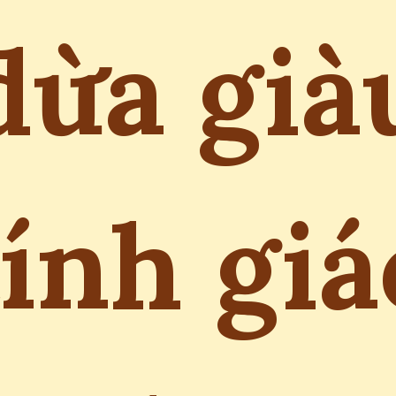
dừa già
tính giá