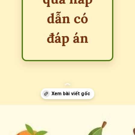
dẫn có
đáp án
Đang mở
https://erci.edu.vn/cau-do-ve-cay-an-qua