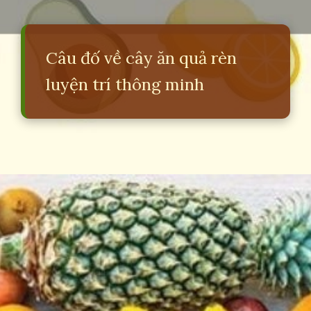
Câu đố về cây ăn quả rèn
luyện trí thông minh
Đang mở
https://erci.edu.vn/cau-do-ve-cay-an-qua