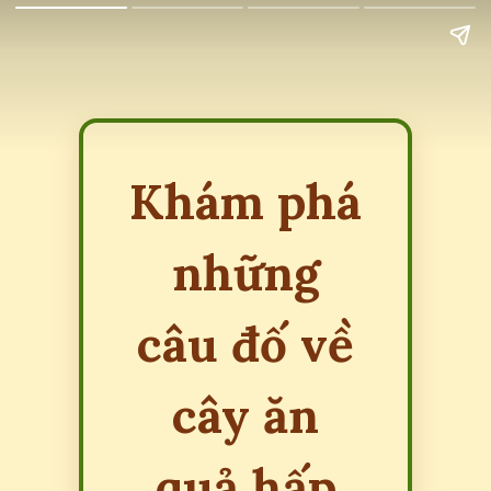
Khám phá
những
câu đố về
cây ăn
quả hấp