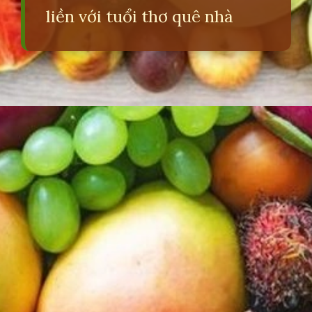
liền với tuổi thơ quê nhà
Đang mở
https://erci.edu.vn/cau-do-ve-cay-an-qua