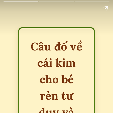
Câu đố về
cái kim
cho bé
rèn tư
duy và