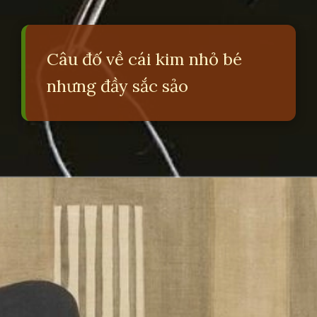
Câu đố về cái kim nhỏ bé
nhưng đầy sắc sảo
Đang mở
https://erci.edu.vn/cau-do-ve-cai-kim