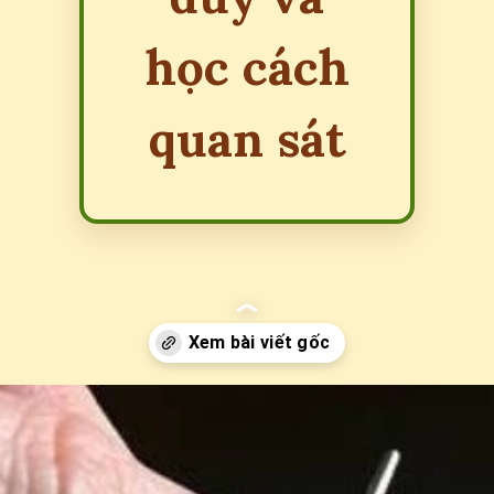
học cách
quan sát
Đang mở
https://erci.edu.vn/cau-do-ve-cai-kim