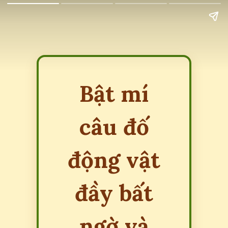
Bật mí
câu đố
động vật
đầy bất
ngờ và