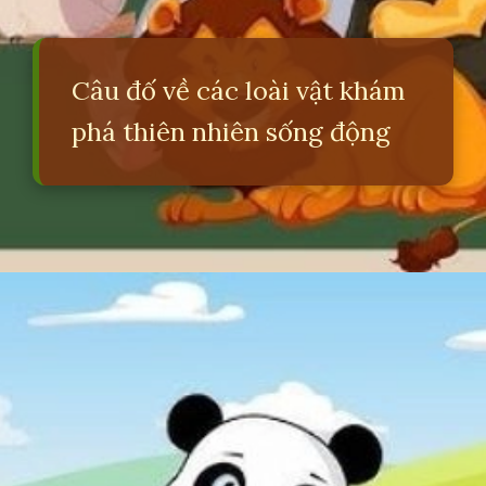
Câu đố về các loài vật khám
phá thiên nhiên sống động
Đang mở
https://erci.edu.vn/cau-do-ve-cac-loai-vat