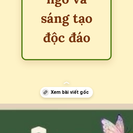
sáng tạo
độc đáo
Đang mở
https://erci.edu.vn/cau-do-ve-cac-loai-vat