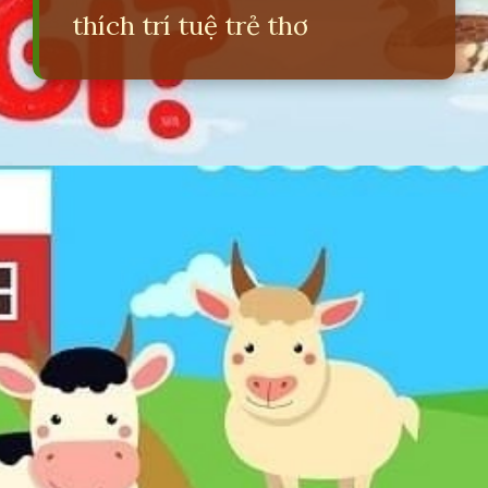
thích trí tuệ trẻ thơ
Đang mở
https://erci.edu.vn/cau-do-ve-cac-loai-vat