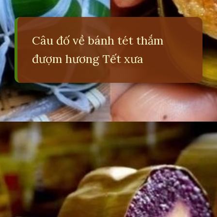
Câu đố về bánh tét thắm
đượm hương Tết xưa
Đang mở
https://erci.edu.vn/cau-do-ve-banh-tet