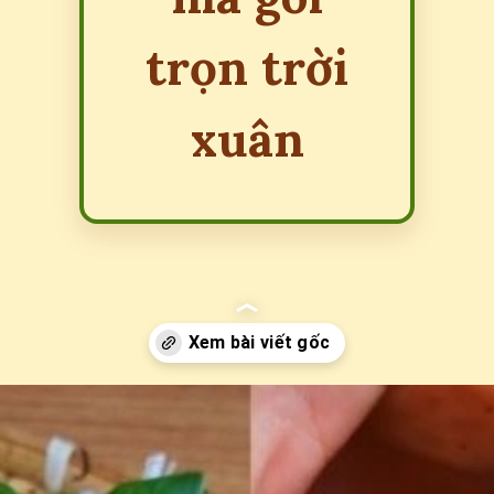
trọn trời
xuân
Đang mở
https://erci.edu.vn/cau-do-ve-banh-tet