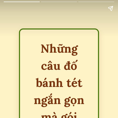
Những
câu đố
bánh tét
ngắn gọn
mà gói