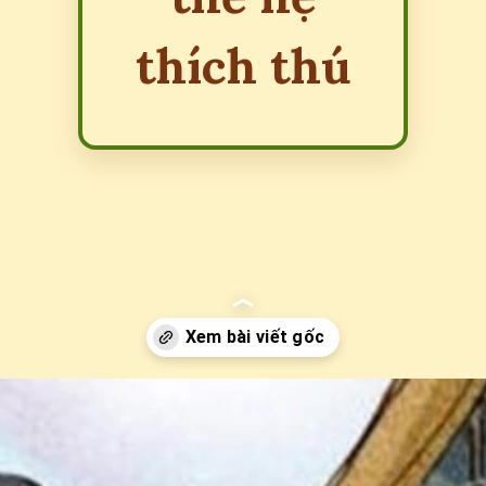
thích thú
Đang mở
https://erci.edu.vn/cau-do-ve-banh-day