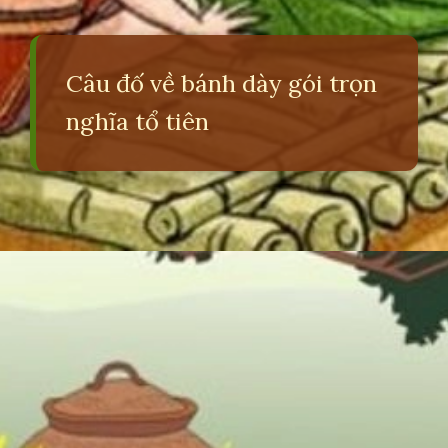
Câu đố về bánh dày gói trọn
nghĩa tổ tiên
Đang mở
https://erci.edu.vn/cau-do-ve-banh-day