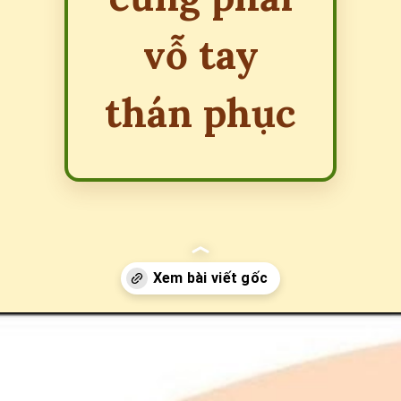
vỗ tay
thán phục
Đang mở
https://erci.edu.vn/cau-do-ve-bac-si