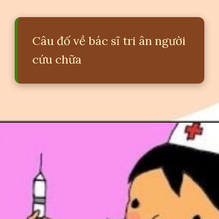
Câu đố về bác sĩ tri ân người
cứu chữa
Đang mở
https://erci.edu.vn/cau-do-ve-bac-si