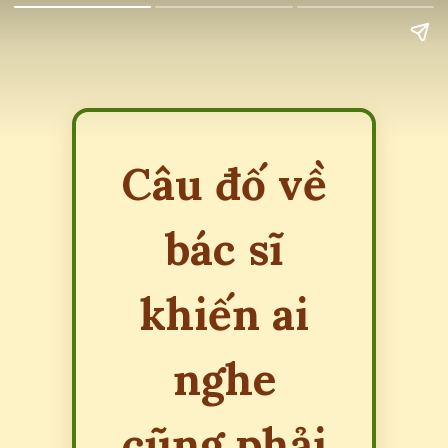
Câu đố về
bác sĩ
khiến ai
nghe
cũng phải