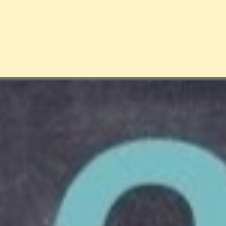
Đang mở
https://erci.edu.vn/cau-do-meo-hay