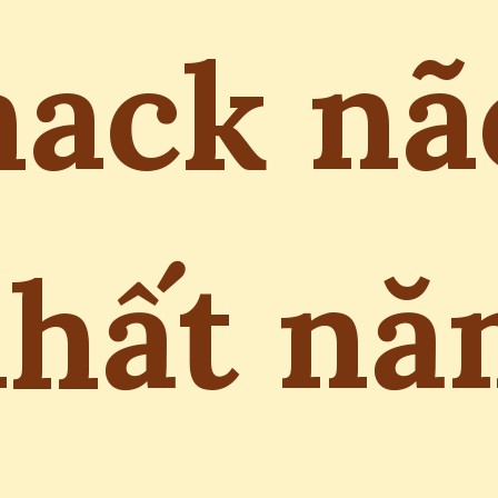
hack nã
hất n