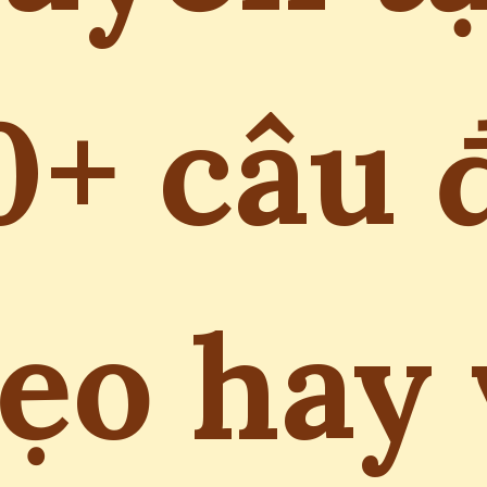
0+ câu 
ẹo hay 