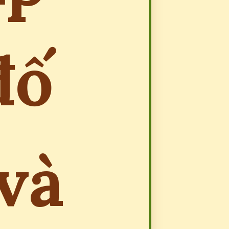
đố
và