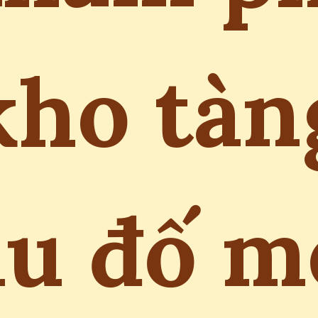
kho tàn
âu đố m