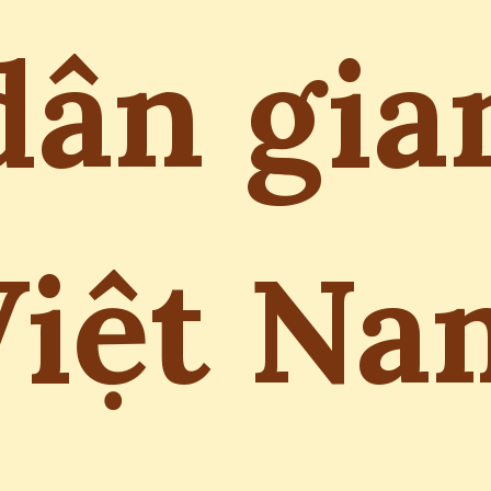
dân gia
Việt Na