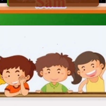
Đang mở
https://erci.edu.vn/cau-do-lop-4