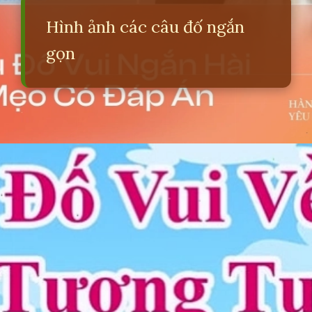
Hình ảnh các câu đố ngắn
gọn
Đang mở
https://erci.edu.vn/cau-do-lop-4