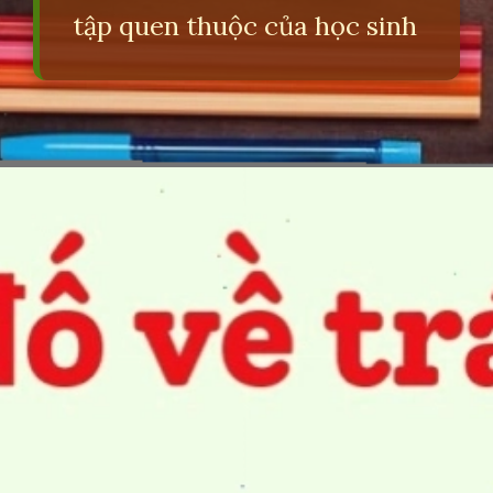
tập quen thuộc của học sinh
Đang mở
https://erci.edu.vn/cau-do-lop-4