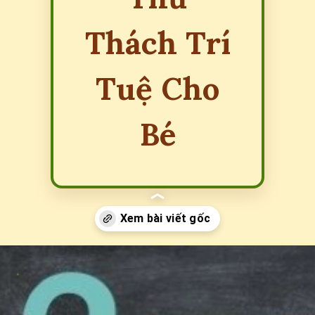
Thách Trí
Tuệ Cho
Bé
Đang mở
https://erci.edu.vn/cau-do-lop-4