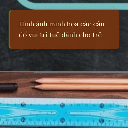
Hình ảnh minh họa các câu
đố vui trí tuệ dành cho trẻ
Đang mở
https://erci.edu.vn/cau-do-lop-4