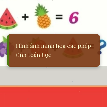
Hình ảnh minh họa các phép
tính toán học
Đang mở
https://erci.edu.vn/cau-do-lop-4