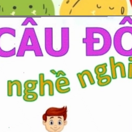
Đang mở
https://erci.edu.vn/cau-do-lop-4