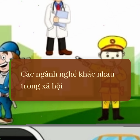
Các ngành nghề khác nhau
trong xã hội
Đang mở
https://erci.edu.vn/cau-do-lop-4