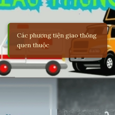
Các phương tiện giao thông
quen thuộc
Đang mở
https://erci.edu.vn/cau-do-lop-4