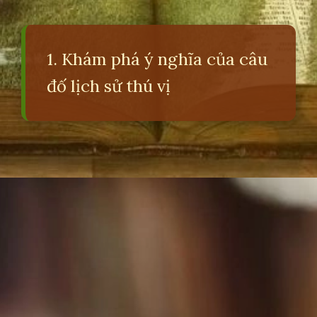
1. Khám phá ý nghĩa của câu
đố lịch sử thú vị
Đang mở
https://erci.edu.vn/cau-do-lich-su