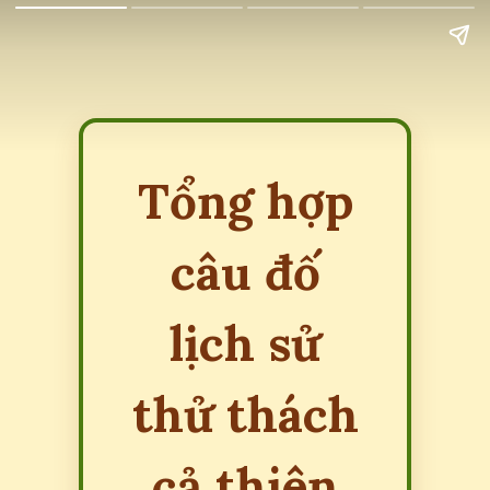
Tổng hợp
câu đố
lịch sử
thử thách
cả thiên