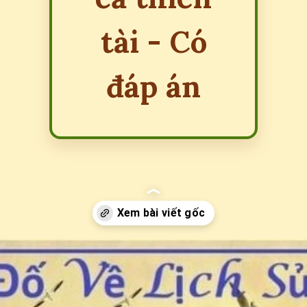
tài - Có
đáp án
Đang mở
https://erci.edu.vn/cau-do-lich-su