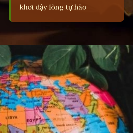
khơi dậy lòng tự hào
Đang mở
https://erci.edu.vn/cau-do-lich-su