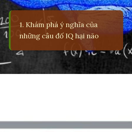
1. Khám phá ý nghĩa của
những câu đố IQ hại não
Đang mở
https://erci.edu.vn/cau-do-iq-hai-nao