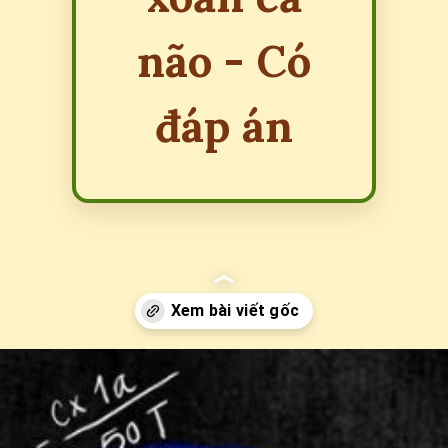
não - Có
đáp án
Đang mở
https://erci.edu.vn/cau-do-iq-hai-nao