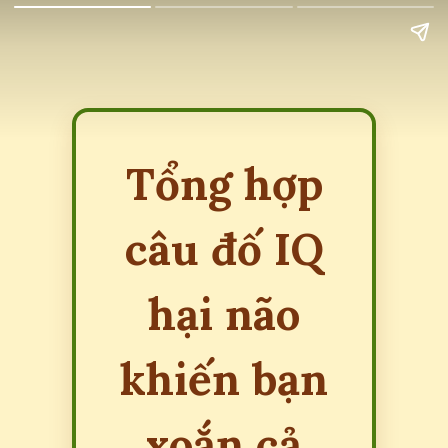
Tổng hợp
câu đố IQ
hại não
khiến bạn
xoắn cả