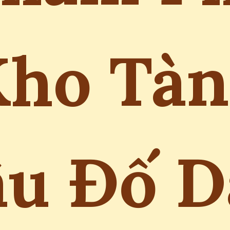
Kho Tàn
âu Đố D