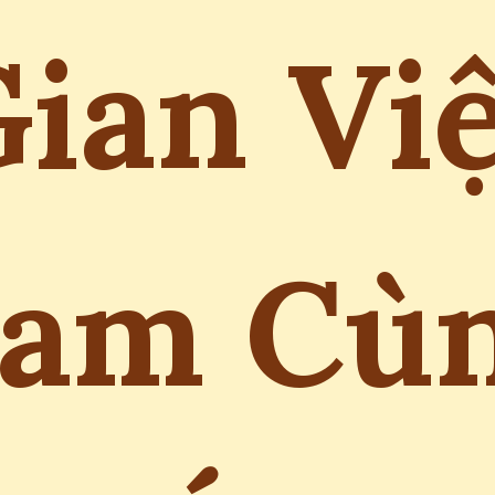
ian Vi
am Cù