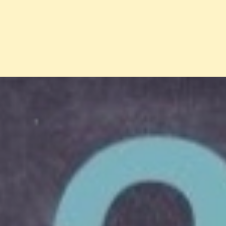
Đang mở
https://erci.edu.vn/cau-do-dan-gian-co-dap-an