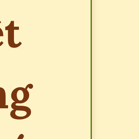
ệt
ng