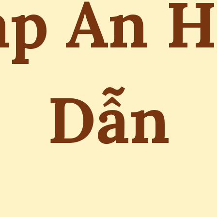
áp Án H
Dẫn