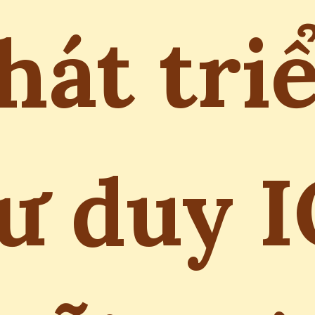
hát tri
ư duy 