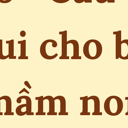
ui cho 
mầm no