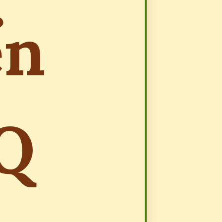
ển
IQ