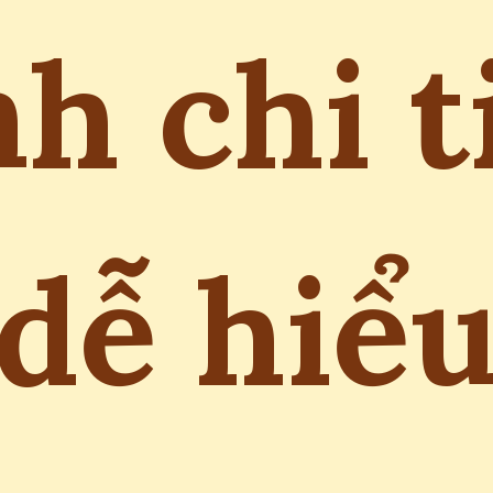
h chi t
dễ hiể