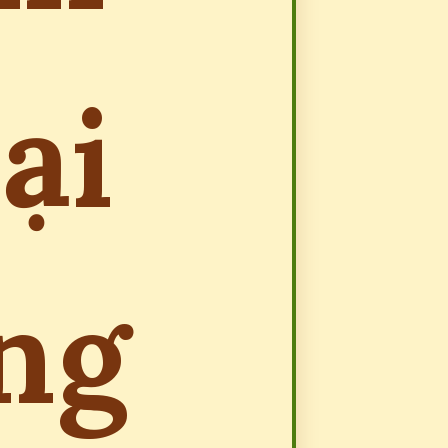
oại
ếng