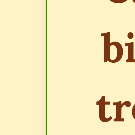
bi
tr