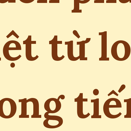
ệt từ l
ong ti