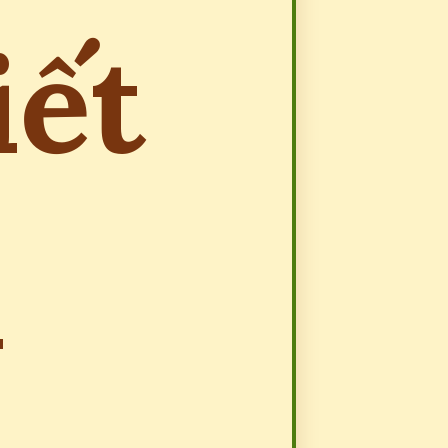
iết
u