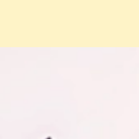
Đang mở
https://erci.edu.vn/cach-phan-biet-tone-da