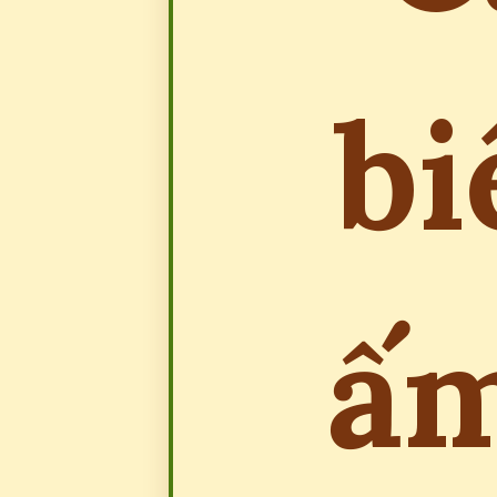
bi
ấm