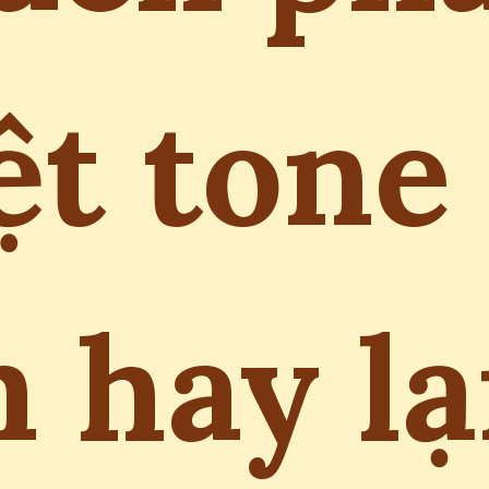
ệt tone
 hay l