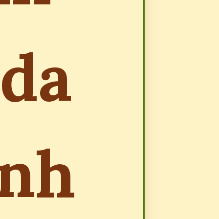
 da
ạnh