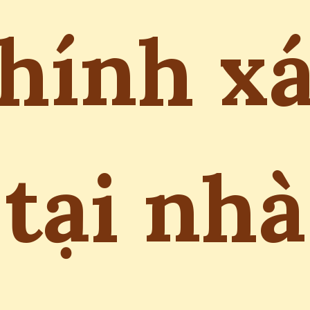
hính x
tại nhà