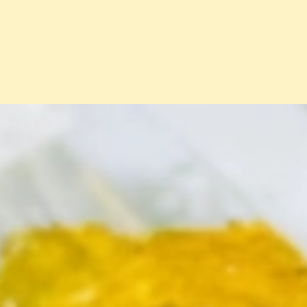
Đang mở
https://erci.edu.vn/cach-phan-biet-phan-cua-tre-s