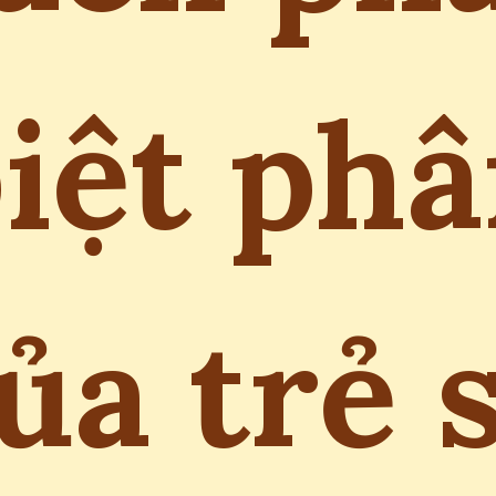
iệt ph
ủa trẻ 