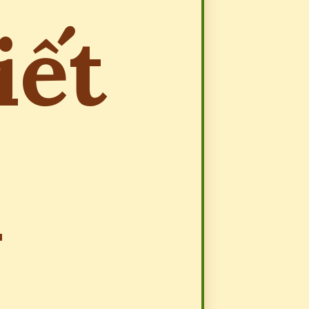
iết
u