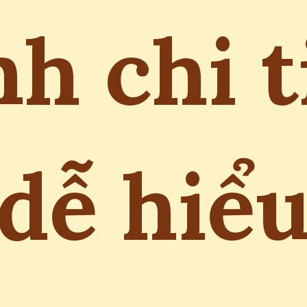
nh chi t
dễ hiể