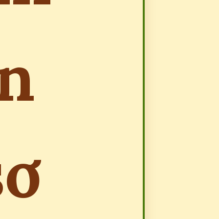
ân
sơ