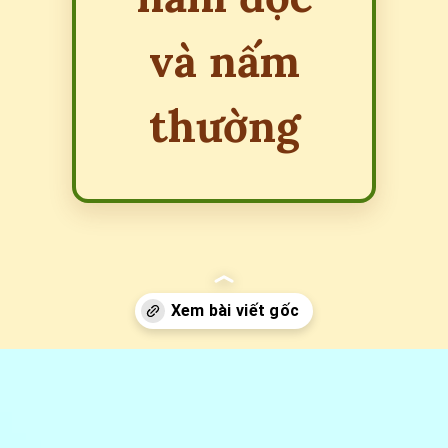
và nấm
thường
Đang mở
https://erci.edu.vn/cach-phan-biet-nam-doc-va-nam-thuong