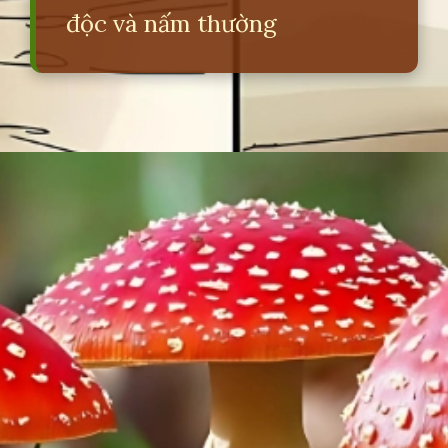
độc và nấm thường
Đang mở
https://erci.edu.vn/cach-phan-biet-nam-doc-va-nam-thuong