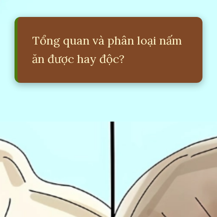
Tổng quan và phân loại nấm
ăn được hay độc?
Đang mở
https://erci.edu.vn/cach-phan-biet-nam-doc-va-nam-thuong