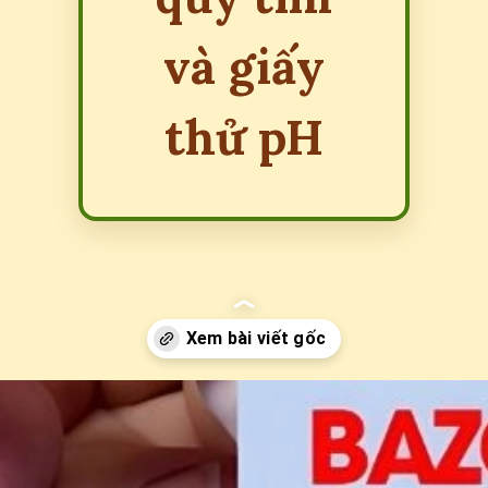
và giấy
thử pH
Đang mở
https://erci.edu.vn/cach-phan-biet-axit-va-bazo