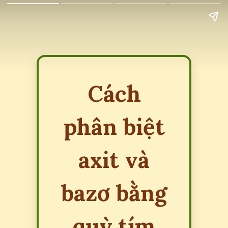
Cách
phân biệt
axit và
bazơ bằng
quỳ tím