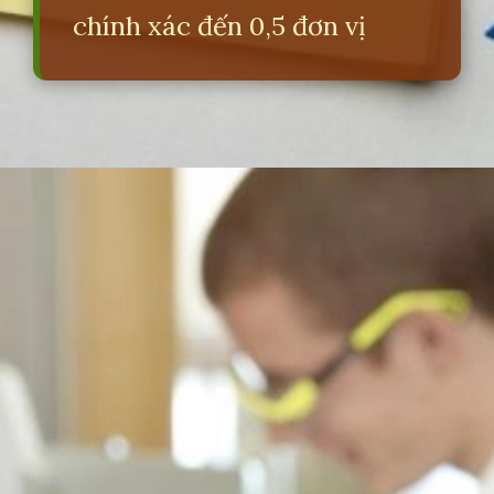
chính xác đến 0,5 đơn vị
Đang mở
https://erci.edu.vn/cach-phan-biet-axit-va-bazo