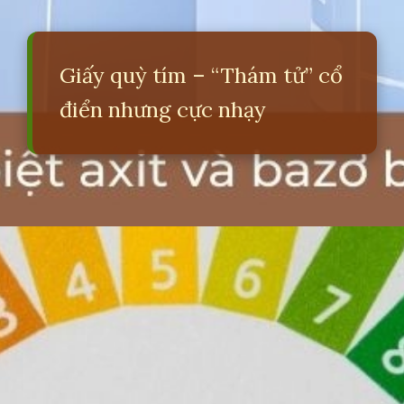
Giấy quỳ tím – “Thám tử” cổ
điển nhưng cực nhạy
Đang mở
https://erci.edu.vn/cach-phan-biet-axit-va-bazo