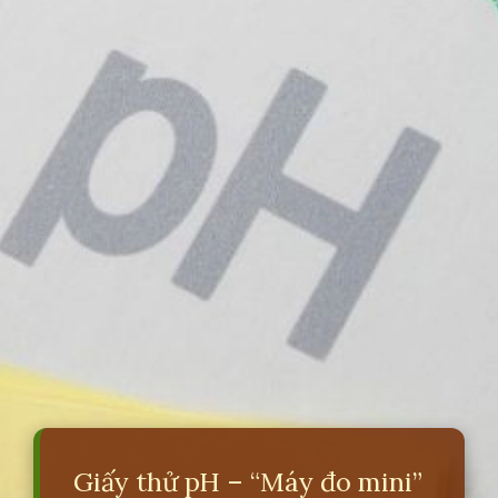
Giấy thử pH – “Máy đo mini”