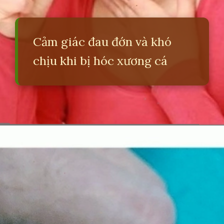
Cảm giác đau đớn và khó
chịu khi bị hóc xương cá
Đang mở
https://erci.edu.vn/cach-chua-meo-hoc-xuong-ca