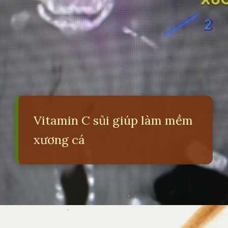
Vitamin C sủi giúp làm mềm
xương cá
Đang mở
https://erci.edu.vn/cach-chua-meo-hoc-xuong-ca