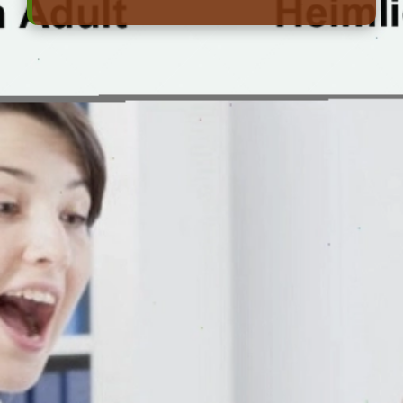
Đang mở
https://erci.edu.vn/cach-chua-meo-hoc-xuong-ca