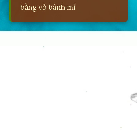
bằng vỏ bánh mì
Đang mở
https://erci.edu.vn/cach-chua-meo-hoc-xuong-ca