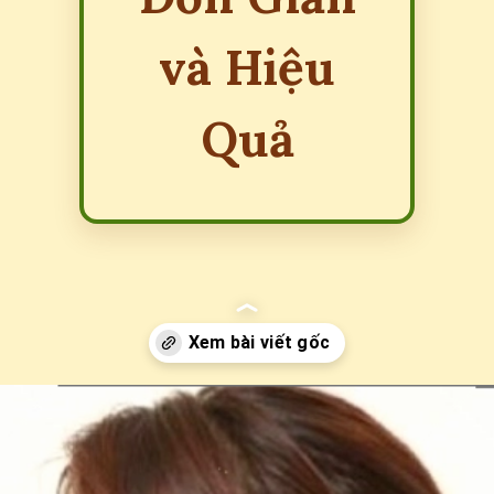
và Hiệu
Quả
Đang mở
https://erci.edu.vn/cach-chua-meo-hoc-xuong-ca