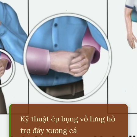
Kỹ thuật ép bụng vỗ lưng hỗ
trợ đẩy xương cá