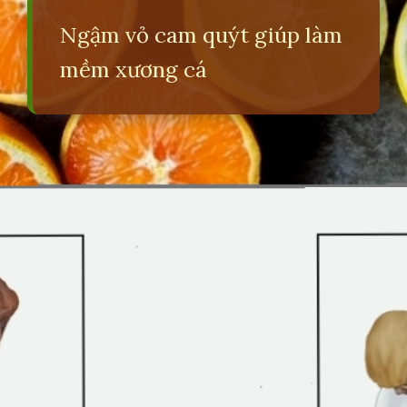
Ngậm vỏ cam quýt giúp làm
mềm xương cá
Đang mở
https://erci.edu.vn/cach-chua-meo-hoc-xuong-ca