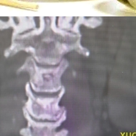
Đang mở
https://erci.edu.vn/cach-chua-meo-hoc-xuong-ca