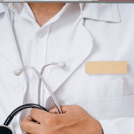
Đang mở
https://erci.edu.vn/cach-chua-meo-hoc-xuong-ca