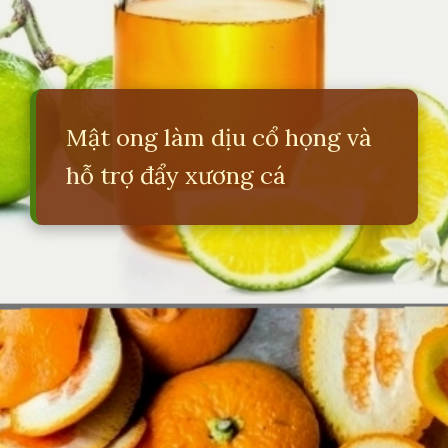
Mật ong làm dịu cổ họng và
hỗ trợ đẩy xương cá
Đang mở
https://erci.edu.vn/cach-chua-meo-hoc-xuong-ca