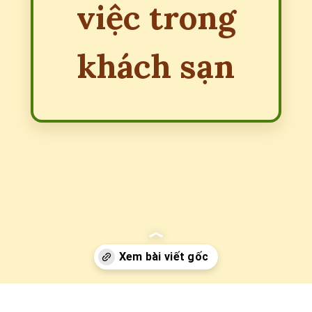
việc trong
khách sạn
Đang mở
https://erci.edu.vn/bo-phan-fo-la-gi