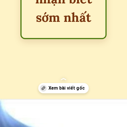
sớm nhất
Đang mở
https://erci.edu.vn/bi-viem-phoi-co-sao-khong