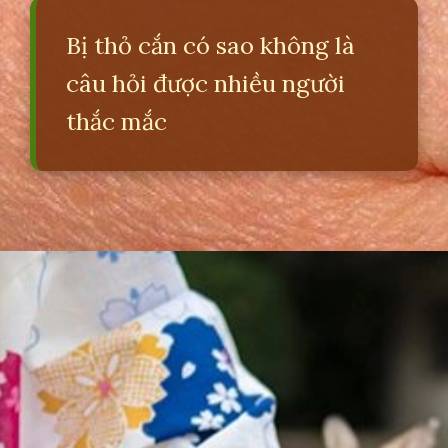
Bị thỏ cắn có sao không là
câu hỏi được nhiều người
thắc mắc
Đang mở
https://erci.edu.vn/bi-tho-can-co-sao-khong