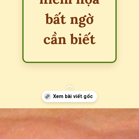
bất ngờ
cần biết
Đang mở
https://erci.edu.vn/bi-tho-can-co-sao-khong