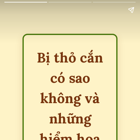
Bị thỏ cắn
có sao
không và
những
hiểm họa