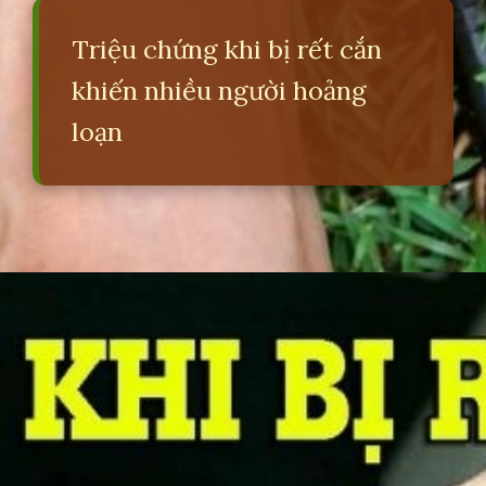
Triệu chứng khi bị rết cắn
khiến nhiều người hoảng
loạn
Đang mở
https://erci.edu.vn/bi-ret-can-co-sao-khong