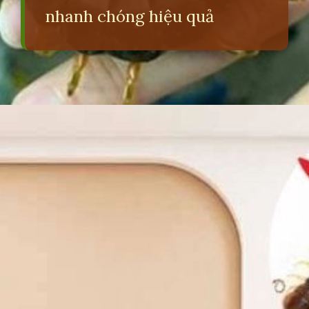
nhanh chóng hiệu quả
Đang mở
https://erci.edu.vn/bi-ret-can-co-sao-khong