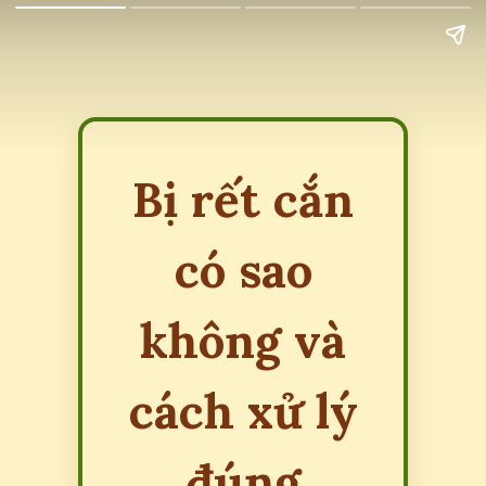
Bị rết cắn
có sao
không và
cách xử lý
đúng