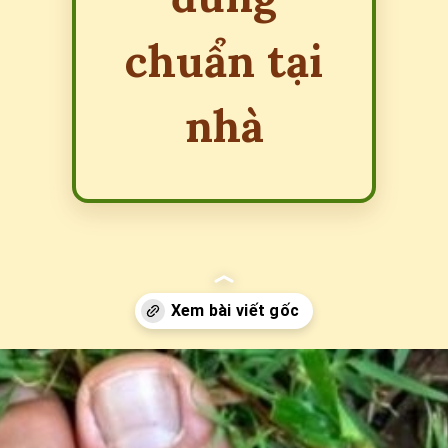
chuẩn tại
nhà
Đang mở
https://erci.edu.vn/bi-ret-can-co-sao-khong