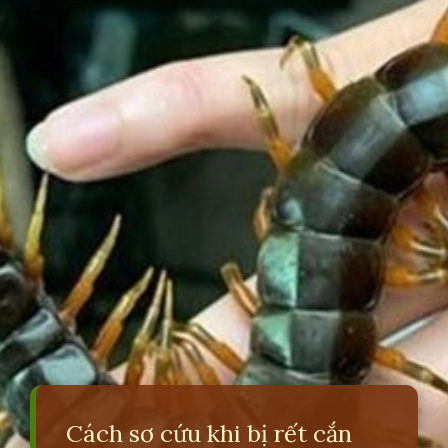
Cách sơ cứu khi bị rết cắn