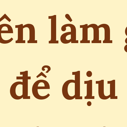
ên làm 
để dịu