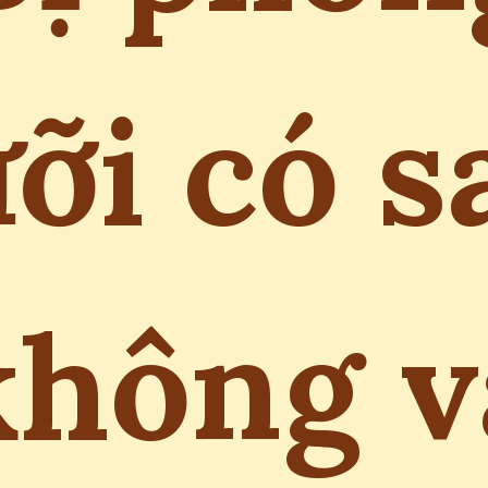
ưỡi có s
không v