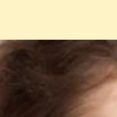
Đang mở
https://erci.edu.vn/bi-phong-luoi-co-sao-khong