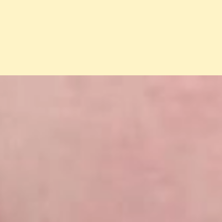
Đang mở
https://erci.edu.vn/bi-ngua-mat-co-sao-khong