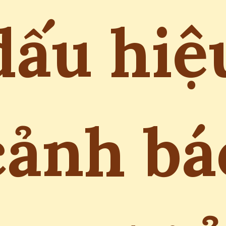
dấu hiệ
cảnh bá