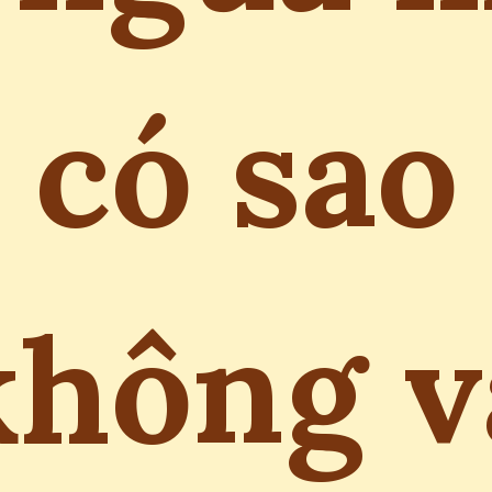
có sao
không v