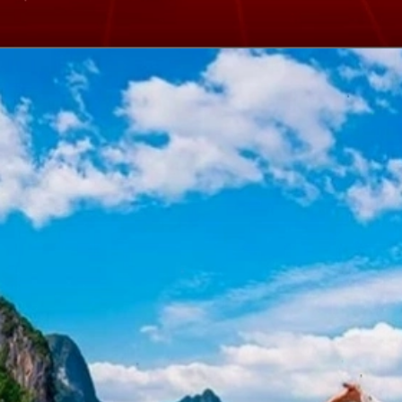
Đang mở
https://erci.edu.vn/ben-xe-tieng-anh-la-gi