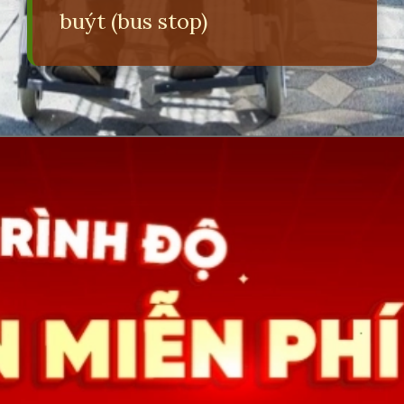
buýt (bus stop)
Đang mở
https://erci.edu.vn/ben-xe-tieng-anh-la-gi