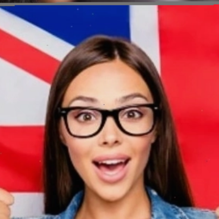
Đang mở
https://erci.edu.vn/ben-xe-tieng-anh-la-gi