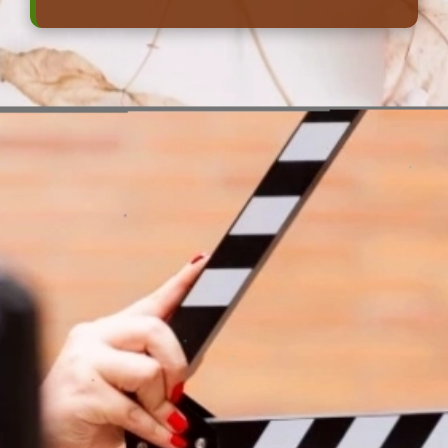
Đang mở
https://erci.edu.vn/ben-xe-tieng-anh-la-gi