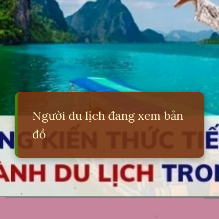
Người du lịch đang xem bản
đồ
Đang mở
https://erci.edu.vn/ben-xe-tieng-anh-la-gi