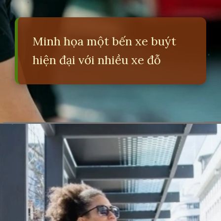
Minh họa một bến xe buýt
hiện đại với nhiều xe đỗ
Đang mở
https://erci.edu.vn/ben-xe-tieng-anh-la-gi