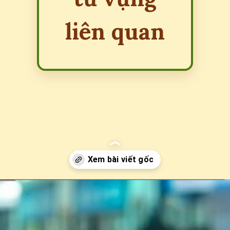
liên quan
Đang mở
https://erci.edu.vn/ben-xe-tieng-anh-la-gi