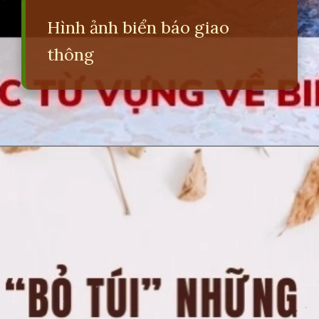
Hình ảnh biển báo giao
thông
Đang mở
https://erci.edu.vn/ben-xe-tieng-anh-la-gi