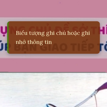
Biểu tượng ghi chú hoặc ghi
nhớ thông tin
Đang mở
https://erci.edu.vn/ben-xe-tieng-anh-la-gi