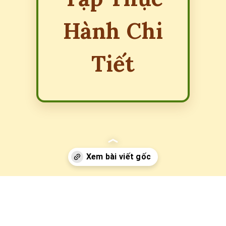
Hành Chi
Tiết
Đang mở
https://erci.edu.vn/bai-tap-phan-biet-tai-san-va-nguon-von