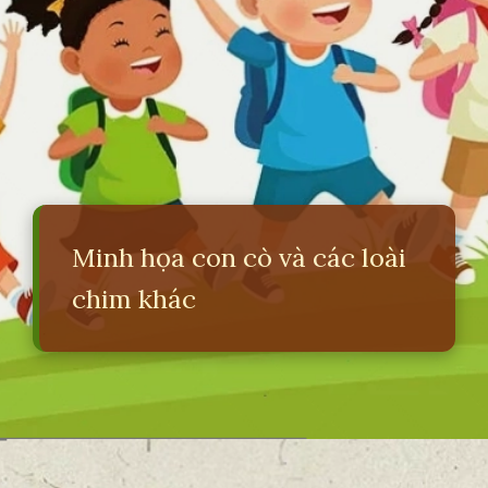
Minh họa con cò và các loài
chim khác
Đang mở
https://erci.edu.vn/bai-hat-dong-dao