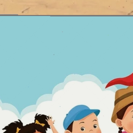
Đang mở
https://erci.edu.vn/bai-hat-dong-dao