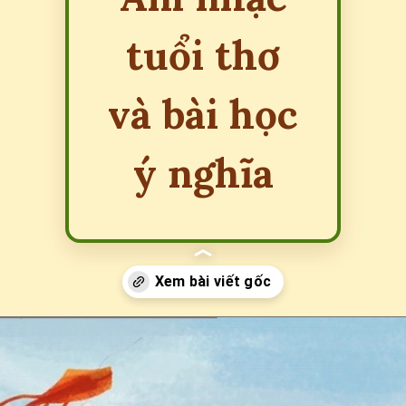
tuổi thơ
và bài học
ý nghĩa
Đang mở
https://erci.edu.vn/bai-hat-dong-dao