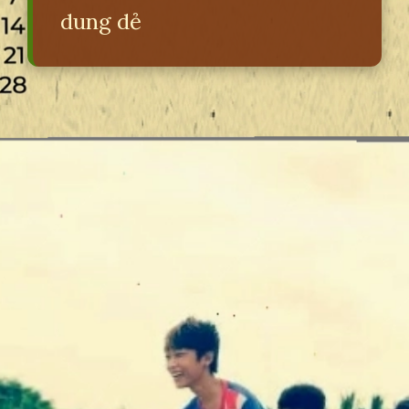
dung dẻ
Đang mở
https://erci.edu.vn/bai-hat-dong-dao