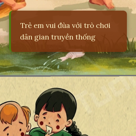
Trẻ em vui đùa với trò chơi
dân gian truyền thống
Đang mở
https://erci.edu.vn/bai-hat-dong-dao