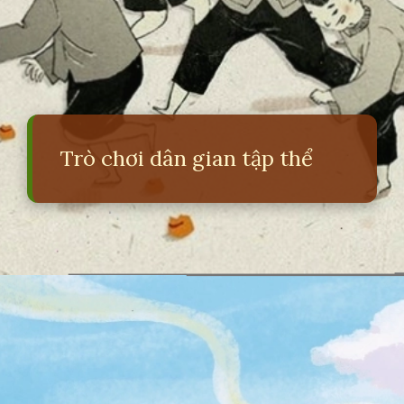
Trò chơi dân gian tập thể
Đang mở
https://erci.edu.vn/bai-hat-dong-dao