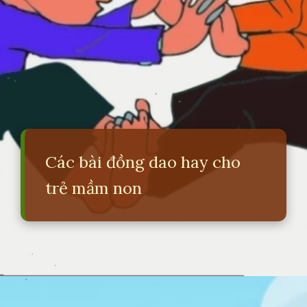
Các bài đồng dao hay cho
trẻ mầm non
Đang mở
https://erci.edu.vn/bai-dong-dao-ve-chu-cai