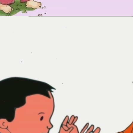
Đang mở
https://erci.edu.vn/bai-dong-dao-ve-chu-cai