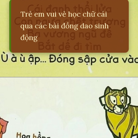
Trẻ em vui vẻ học chữ cái
qua các bài đồng dao sinh
động
Đang mở
https://erci.edu.vn/bai-dong-dao-ve-chu-cai