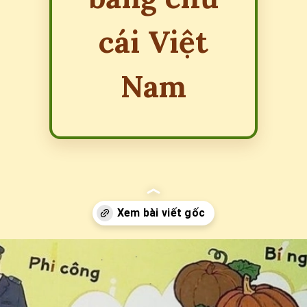
cái Việt
Nam
Đang mở
https://erci.edu.vn/bai-dong-dao-ve-chu-cai