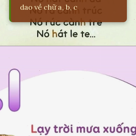
dao về chữ a, b, c
Đang mở
https://erci.edu.vn/bai-dong-dao-ve-chu-cai