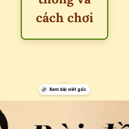
cách chơi
Đang mở
https://erci.edu.vn/bai-dong-dao-nhay-lo-co