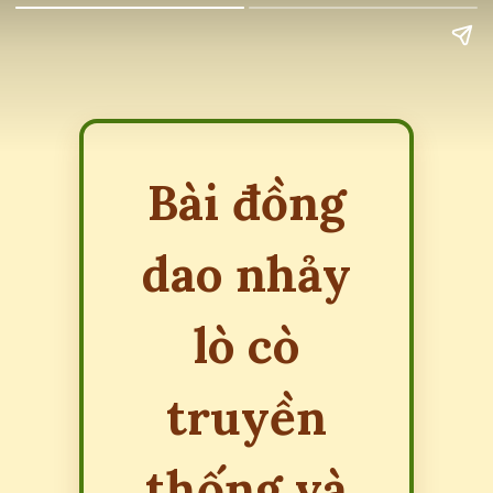
Bài đồng
dao nhảy
lò cò
truyền
thống và