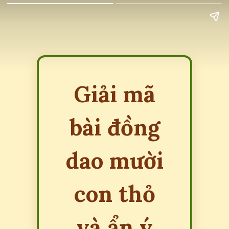
Giải mã
bài đồng
dao mười
con thỏ
và ẩn ý