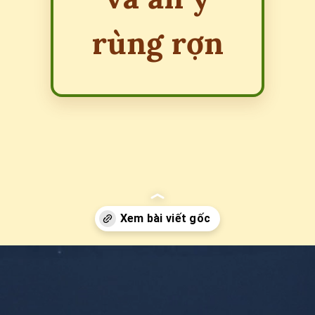
rùng rợn
Đang mở
https://erci.edu.vn/bai-dong-dao-muoi-con-tho