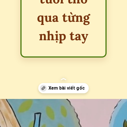
qua từng
nhịp tay
Đang mở
https://erci.edu.vn/bai-dong-dao-choi-chuyen