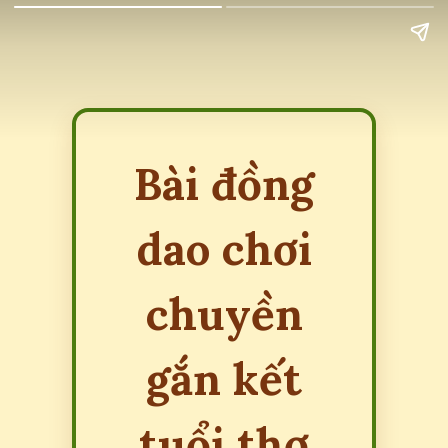
Bài đồng
dao chơi
chuyền
gắn kết
tuổi thơ