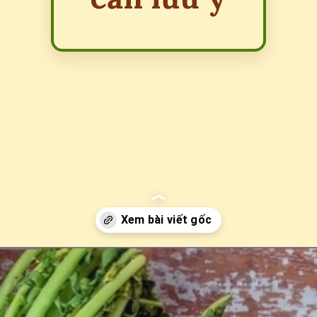
Đang mở
https://erci.edu.vn/ai-khong-nen-an-cu-cai-trang