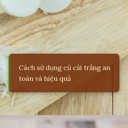
Cách sử dụng củ cải trắng an
toàn và hiệu quả
Đang mở
https://erci.edu.vn/ai-khong-nen-an-cu-cai-trang