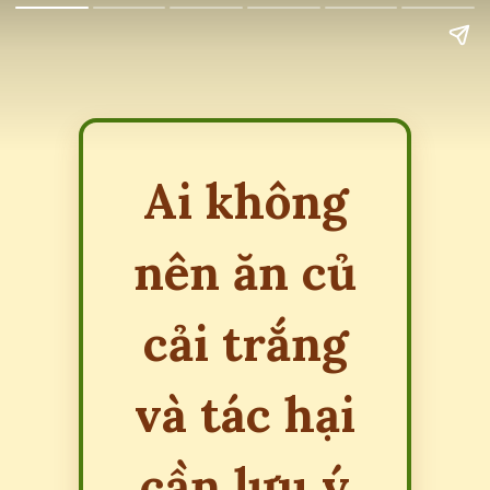
Ai không
nên ăn củ
cải trắng
và tác hại
cần lưu ý