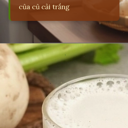
của củ cải trắng
Đang mở
https://erci.edu.vn/ai-khong-nen-an-cu-cai-trang