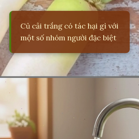
Củ cải trắng có tác hại gì với
một số nhóm người đặc biệt
Đang mở
https://erci.edu.vn/ai-khong-nen-an-cu-cai-trang