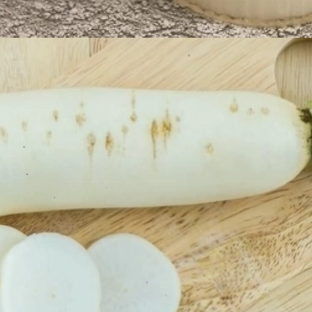
Đang mở
https://erci.edu.vn/ai-khong-nen-an-cu-cai-trang