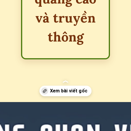
và truyền
thông
Đang mở
https://erci.edu.vn/agency-la-gi