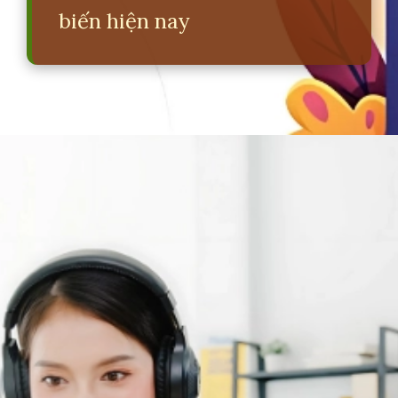
biến hiện nay
Đang mở
https://erci.edu.vn/agency-la-gi