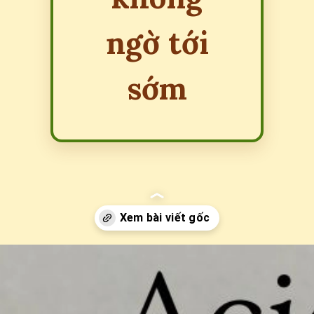
ngờ tới
sớm
Đang mở
https://erci.edu.vn/acid-uric-la-gi