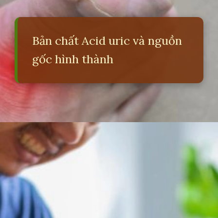
Bản chất Acid uric và nguồn
gốc hình thành
Đang mở
https://erci.edu.vn/acid-uric-la-gi