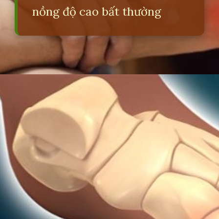
nồng độ cao bất thường
Đang mở
https://erci.edu.vn/acid-uric-la-gi