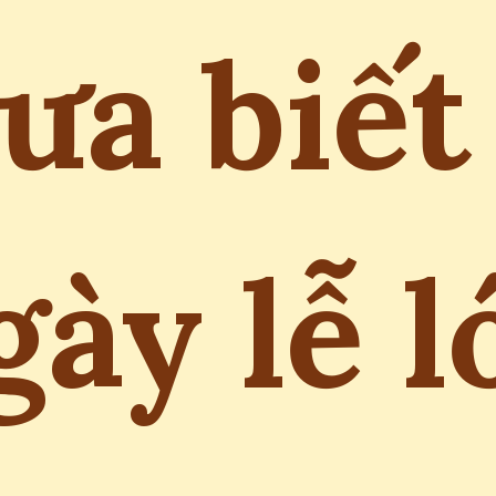
ưa biết
gày lễ l