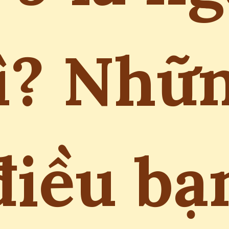
ì? Nhữ
điều bạ