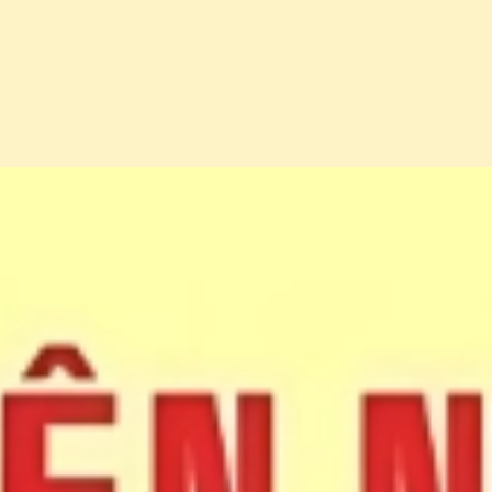
Đang mở
https://erci.edu.vn/29-la-ngay-gi