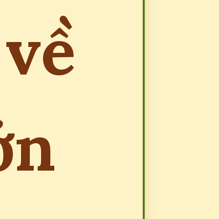
 về
ớn