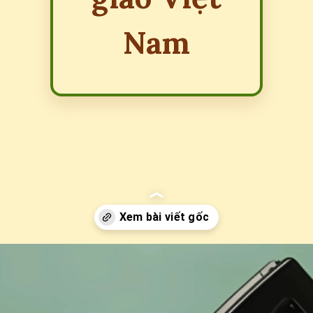
Nam
Đang mở
https://erci.edu.vn/2011-la-ngay-gi