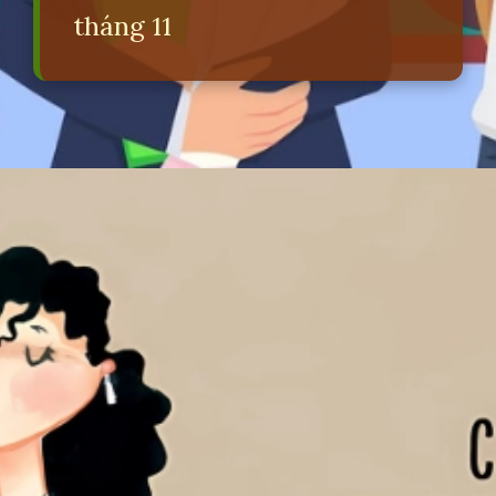
tháng 11
Đang mở
https://erci.edu.vn/2011-la-ngay-gi