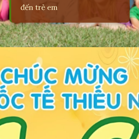
đến trẻ em
Đang mở
https://erci.edu.vn/16-la-ngay-gi