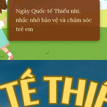
Ngày Quốc tế Thiếu nhi,
nhắc nhở bảo vệ và chăm sóc
trẻ em
Đang mở
https://erci.edu.vn/16-la-ngay-gi