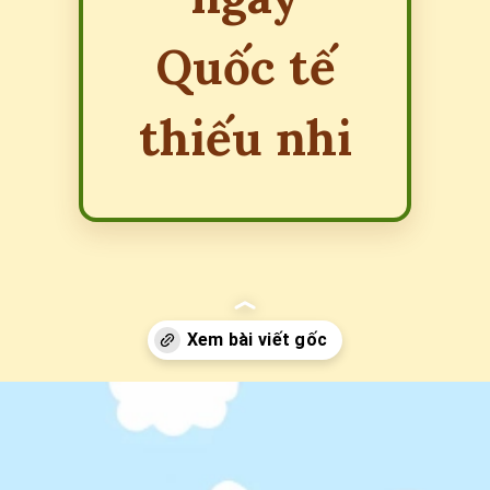
Quốc tế
thiếu nhi
Đang mở
https://erci.edu.vn/16-la-ngay-gi